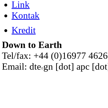
Link
Kontak
Kredit
Down to Earth
Tel/fax: +44 (0)16977 462
Email:
dte
gn [dot] apc [dot