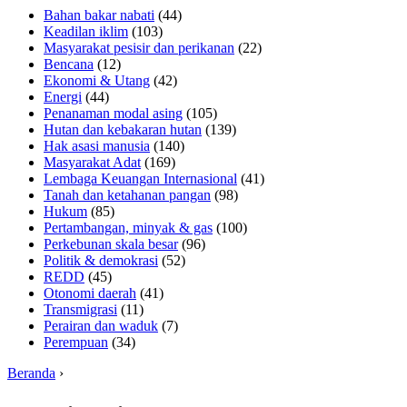
Bahan bakar nabati
(44)
Keadilan iklim
(103)
Masyarakat pesisir dan perikanan
(22)
Bencana
(12)
Ekonomi & Utang
(42)
Energi
(44)
Penanaman modal asing
(105)
Hutan dan kebakaran hutan
(139)
Hak asasi manusia
(140)
Masyarakat Adat
(169)
Lembaga Keuangan Internasional
(41)
Tanah dan ketahanan pangan
(98)
Hukum
(85)
Pertambangan, minyak & gas
(100)
Perkebunan skala besar
(96)
Politik & demokrasi
(52)
REDD
(45)
Otonomi daerah
(41)
Transmigrasi
(11)
Perairan dan waduk
(7)
Perempuan
(34)
Beranda
›