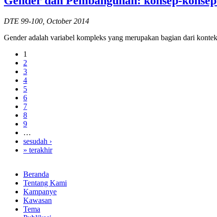
Gender dan Pembangunan: konsep-konsep
DTE 99-100, October 2014
Gender adalah variabel kompleks yang merupakan bagian dari konteks
1
2
3
4
5
6
7
8
9
…
sesudah ›
» terakhir
Beranda
Tentang Kami
Kampanye
Kawasan
Tema