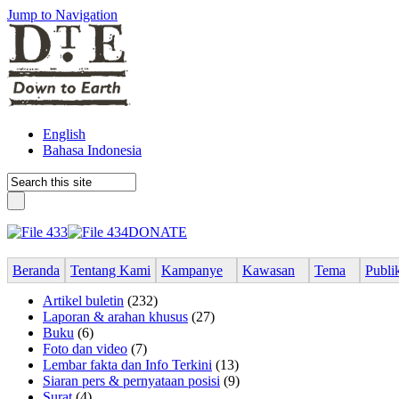
Jump to Navigation
English
Bahasa Indonesia
DONATE
Beranda
Tentang Kami
Kampanye
Kawasan
Tema
Publi
Artikel buletin
(232)
Laporan & arahan khusus
(27)
Buku
(6)
Foto dan video
(7)
Lembar fakta dan Info Terkini
(13)
Siaran pers & pernyataan posisi
(9)
Surat
(4)