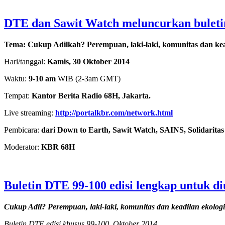
DTE dan Sawit Watch meluncurkan buleti
Tema: Cukup Adilkah?
Perempuan, laki-laki, komunitas dan kea
Hari/tanggal:
Kamis, 30 Oktober 2014
Waktu:
9-10 am
WIB (2-3am GMT)
Tempat:
Kantor Berita Radio 68H, Jakarta.
Live streaming:
http://portalkbr.com/network.html
Pembicara:
dari Down to Earth, Sawit Watch, SAINS, Solidarita
Moderator:
KBR 68H
Buletin DTE 99-100 edisi lengkap untuk d
Cukup Adil? Perempuan, laki-laki, komunitas dan keadilan ekologi
Buletin DTE edisi khusus 99-100, Oktober 2014