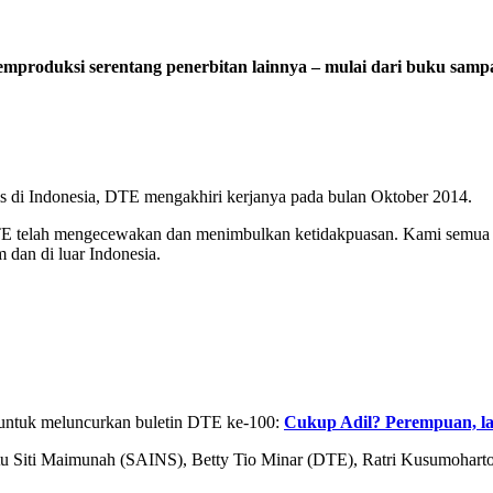
mproduksi serentang penerbitan lainnya – mulai dari buku samp
gis di Indonesia, DTE mengakhiri kerjanya pada bulan Oktober 2014.
 telah mengecewakan dan menimbulkan ketidakpuasan. Kami semua be
m dan di luar Indonesia.
 untuk meluncurkan buletin DTE ke-100:
Cukup Adil? Perempuan, lak
itu Siti Maimunah (SAINS), Betty Tio Minar (DTE), Ratri Kusumoharto