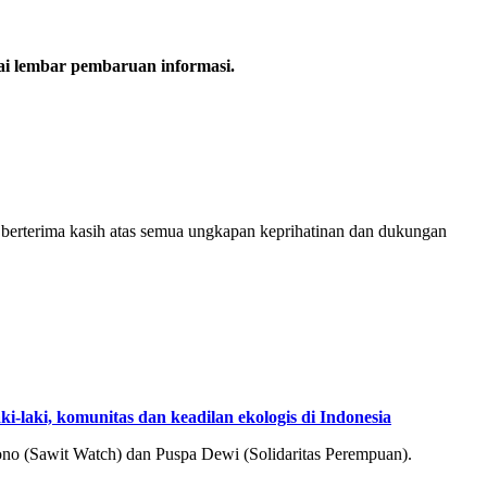
ai lembar pembaruan informasi.
rterima kasih atas semua ungkapan keprihatinan dan dukungan
i-laki, komunitas dan keadilan ekologis di Indonesia
no (Sawit Watch) dan Puspa Dewi (Solidaritas Perempuan).