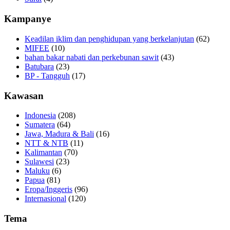
Kampanye
Keadilan iklim dan penghidupan yang berkelanjutan
(62)
MIFEE
(10)
bahan bakar nabati dan perkebunan sawit
(43)
Batubara
(23)
BP - Tangguh
(17)
Kawasan
Indonesia
(208)
Sumatera
(64)
Jawa, Madura & Bali
(16)
NTT & NTB
(11)
Kalimantan
(70)
Sulawesi
(23)
Maluku
(6)
Papua
(81)
Eropa/Inggeris
(96)
Internasional
(120)
Tema