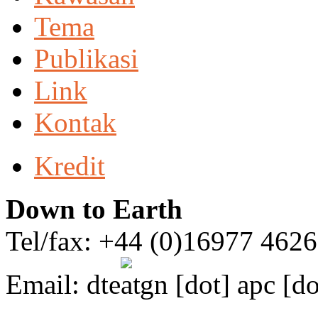
Tema
Publikasi
Link
Kontak
Kredit
Down to Earth
Tel/fax: +44 (0)16977 462
Email:
dte
gn [dot] apc [do