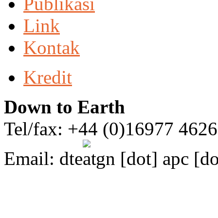
Publikasi
Link
Kontak
Kredit
Down to Earth
Tel/fax: +44 (0)16977 462
Email:
dte
gn [dot] apc [do