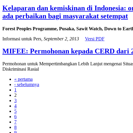
Kelaparan dan kemiskinan di Indonesia: 
ada perbaikan bagi masyarakat setempat
Forest Peoples Programme, Pusaka, Sawit Watch, Down to Eart
Informasi untuk Pers
, September 2, 2013
Versi PDF
MIFEE: Permohonan kepada CERD dari 27 
Permohonan untuk Mempertimbangkan Lebih Lanjut mengenai Situasi 
Diskriminasi Rasial
« pertama
‹ sebelumnya
1
2
3
4
5
6
7
8
9