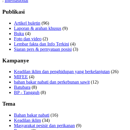
:
Internasional
Publikasi
Artikel buletin
(96)
Laporan & arahan khusus
(9)
Buku
(4)
Foto dan video
(2)
Lembar fakta dan Info Terkini
(4)
Siaran pers & pernyataan posisi
(3)
Kampanye
Keadilan iklim dan penghidupan yang berkelanjutan
(26)
MIFEE
(4)
bahan bakar nabati dan perkebunan sawit
(12)
Batubara
(8)
BP - Tangguh
(8)
Tema
Bahan bakar nabati
(16)
Keadilan iklim
(34)
Masyarakat pesisir dan perikanan
(9)