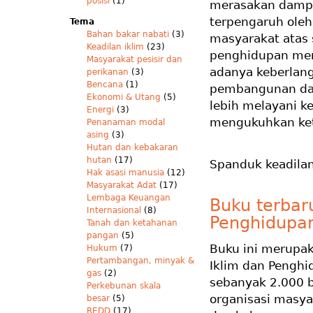
posisi
(1)
merasakan dampa
terpengaruh oleh
Tema
Bahan bakar nabati
(3)
masyarakat atas
Keadilan iklim
(23)
penghidupan men
Masyarakat pesisir dan
adanya keberlan
perikanan
(3)
Bencana
(1)
pembangunan dari
Ekonomi & Utang
(5)
lebih melayani ke
Energi
(3)
mengukuhkan ket
Penanaman modal
asing
(3)
Hutan dan kebakaran
hutan
(17)
Spanduk keadilan
Hak asasi manusia
(12)
Masyarakat Adat
(17)
Lembaga Keuangan
Buku terbar
Internasional
(8)
Penghidupan 
Tanah dan ketahanan
pangan
(5)
Buku ini merupak
Hukum
(7)
Pertambangan, minyak &
Iklim dan Penghi
gas
(2)
sebanyak 2.000 b
Perkebunan skala
organisasi masyar
besar
(5)
REDD
(17)