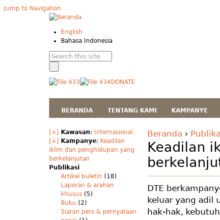
Jump to Navigation
English
Bahasa Indonesia
DONATE
BERANDA
TENTANG KAMI
KAMPANYE
[×]
Kawasan
:
Internasional
Beranda
›
Publika
[×]
Kampanye
:
Keadilan
Keadilan i
iklim dan penghidupan yang
berkelanju
berkelanjutan
Publikasi
Artikel buletin
(18)
Laporan & arahan
DTE berkampanye 
khusus
(5)
keluar yang adil
Buku
(2)
hak-hak, kebutuh
Siaran pers & pernyataan