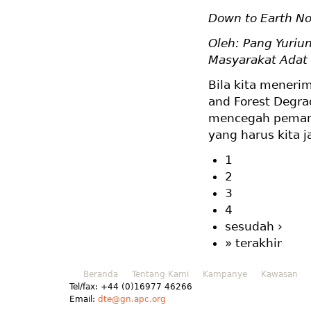
Down to Earth N
Oleh: Pang Yuriu
Masyarakat Adat
Bila kita meneri
and Forest Degra
mencegah pemana
yang harus kita 
1
2
3
4
sesudah ›
» terakhir
Beranda
Tentang Kami
Kampanye
Kawasan
Tel/fax: +44 (0)16977 46266
Email:
dte@gn.apc.org