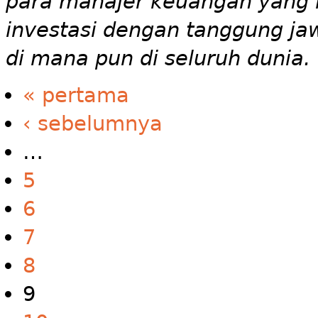
para manajer keuangan yang
investasi dengan tanggung ja
di mana pun di seluruh dunia.
« pertama
‹ sebelumnya
…
5
6
7
8
9