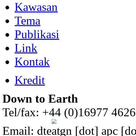
Kawasan
Tema
Publikasi
Link
Kontak
Kredit
Down to Earth
Tel/fax: +44 (0)16977 462
Email:
dte
gn [dot] apc [do