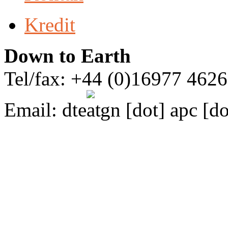
Kredit
Down to Earth
Tel/fax: +44 (0)16977 462
Email:
dte
gn [dot] apc [do