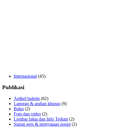
Internasional
(45)
Publikasi
Artikel buletin
(82)
Laporan & arahan khusus
(9)
Buku
(2)
Foto dan video
(2)
Lembar fakta dan Info Terkini
(2)
Siaran pers & pernyataan posisi
(2)