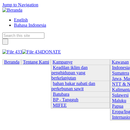
Jump to Navigation
English
Bahasa Indonesia
DONATE
Beranda
Tentang Kami
Kampanye
Kawasan
Keadilan iklim dan
Indonesia
penghidupan yang
Sumatera
berkelanjutan
Jawa, Ma
bahan bakar nabati dan
NTT & 
perkebunan sawit
Kalimant
Batubara
Sulawesi
BP - Tangguh
Maluku
MIFEE
Papua
Eropa/Ing
Internasi