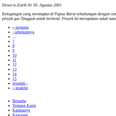
Down to Earth Nr 50 Agustus 2001
Ketegangan yang meningkat di Papua Barat sehubungan dengan sema
proyek gas Tangguh untuk berhenti. Proyek ini merupakan salah satu
« pertama
‹ sebelumnya
…
7
8
9
10
11
12
13
14
15
sesudah ›
» terakhir
Beranda
Tentang Kami
Kampanye
Kawasan