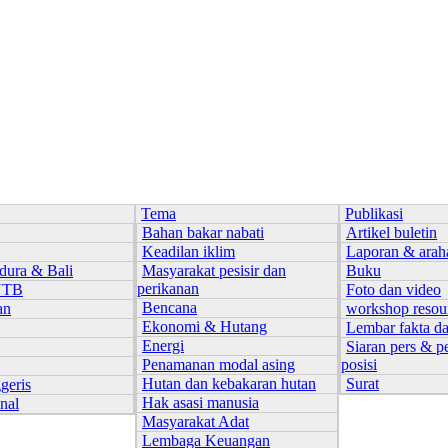
Tema
Publikasi
Bahan bakar nabati
Artikel buletin
Keadilan iklim
Laporan & arah
dura & Bali
Masyarakat pesisir dan
Buku
perikanan
NTB
Foto dan video
Bencana
an
workshop resou
Ekonomi & Hutang
Lembar fakta d
Energi
Siaran pers & p
Penamanan modal asing
posisi
Hutan dan kebakaran hutan
Surat
geris
Hak asasi manusia
onal
Masyarakat Adat
Lembaga Keuangan