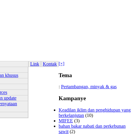
[×]
Link
Kontak
Tema
an khusus
:
Pertambangan, minyak & gas
rces
Kampanye
an update
ernyataan
Keadilan iklim dan penghidupan yang
berkelanjutan
(10)
MIFEE
(3)
bahan bakar nabati dan perkebunan
sawit
(2)