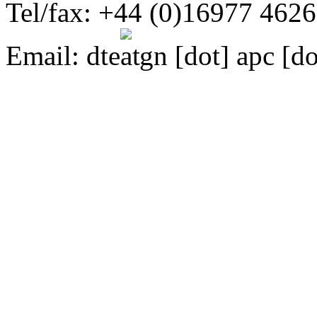
Tel/fax: +44 (0)16977 462
Email:
dte
gn [dot] apc [do