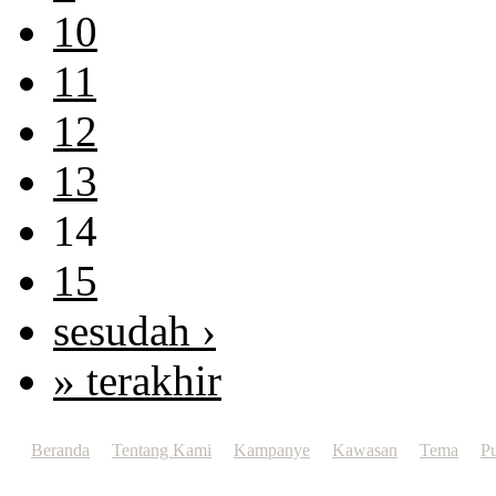
10
11
12
13
14
15
sesudah ›
» terakhir
Beranda
Tentang Kami
Kampanye
Kawasan
Tema
Pu