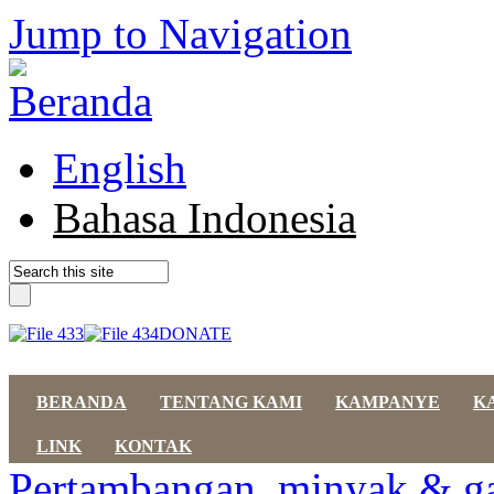
Jump to Navigation
English
Bahasa Indonesia
DONATE
BERANDA
TENTANG KAMI
KAMPANYE
K
LINK
KONTAK
Pertambangan, minyak & g