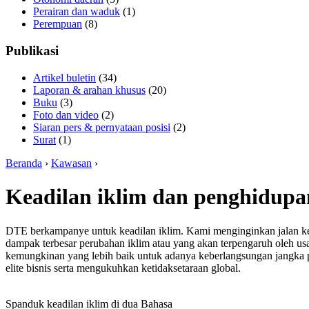
Perairan dan waduk
(1)
Perempuan
(8)
Publikasi
Artikel buletin
(34)
Laporan & arahan khusus
(20)
Buku
(3)
Foto dan video
(2)
Siaran pers & pernyataan posisi
(2)
Surat
(1)
Beranda
›
Kawasan
›
Keadilan iklim dan penghidupa
DTE berkampanye untuk keadilan iklim. Kami menginginkan jalan kel
dampak terbesar perubahan iklim atau yang akan terpengaruh oleh 
kemungkinan yang lebih baik untuk adanya keberlangsungan jangka 
elite bisnis serta mengukuhkan ketidaksetaraan global.
Spanduk keadilan iklim di dua Bahasa