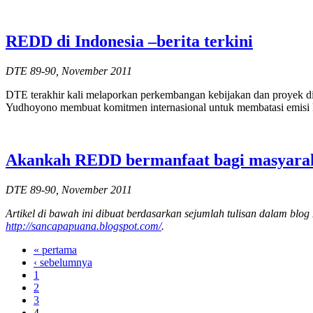
REDD di Indonesia –berita terkini
DTE 89-90, November 2011
DTE terakhir kali melaporkan perkembangan kebijakan dan proyek di
Yudhoyono membuat komitmen internasional untuk membatasi emisi 
Akankah REDD bermanfaat bagi masyarak
DTE 89-90, November 2011
Artikel
di
bawah
ini
dibuat
berdasarkan
sejumlah
tulisan
dalam
blog
http://sancapapuana.blogspot.com/
.
« pertama
‹ sebelumnya
1
2
3
4