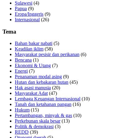
Sulawesi
(4)
Papua
(9)
Eropa/Inggeris
(9)
Internasional
(26)
Tema
Bahan bakar nabati
(5)
Keadilan iklim
(58)
Masyarakat pesisir dan perikanan
(6)
Bencana
(1)
Ekonomi & Utang
(7)
Energi
(7)
Penanaman modal asing
(9)
Hutan dan kebakaran hutan
(45)
Hak asasi manusia
(20)
Masyarakat Adat
(47)
Lembaga Keuangan Internasional
(10)
Tanah dan ketahanan pangan
(16)
Hukum
(15)
Pertambangan, minyak & gas
(10)
Perkebunan skala besar
(13)
Politik & demokrasi
(3)
REDD
(39)
Otonomi daerah
(5)