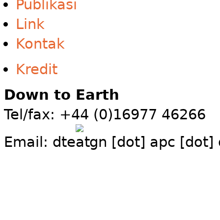
Publikasi
Link
Kontak
Kredit
Down to Earth
Tel/fax: +44 (0)16977 46266
Email:
dte
gn [dot] apc [dot]