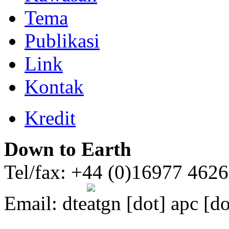
Tema
Publikasi
Link
Kontak
Kredit
Down to Earth
Tel/fax: +44 (0)16977 462
Email:
dte
gn [dot] apc [do