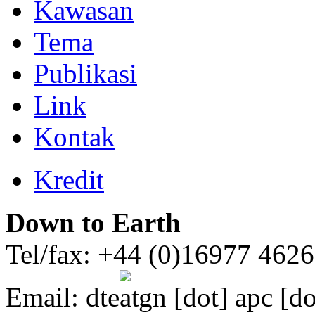
Kawasan
Tema
Publikasi
Link
Kontak
Kredit
Down to Earth
Tel/fax: +44 (0)16977 462
Email:
dte
gn [dot] apc [do