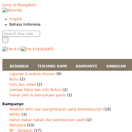
Jump to Navigation
English
Bahasa Indonesia
DONATE
BERANDA
TENTANG KAMI
KAMPANYE
KAWASAN
Laporan & arahan khusus
(9)
Buku
(2)
Foto dan video
(2)
Lembar fakta dan Info Terkini
(2)
Siaran pers & pernyataan posisi
(2)
Kampanye
Keadilan iklim dan penghidupan yang berkelanjutan
(10)
MIFEE
(3)
bahan bakar nabati dan perkebunan sawit
(2)
Batubara
(23)
BP - Tangguh
(17)