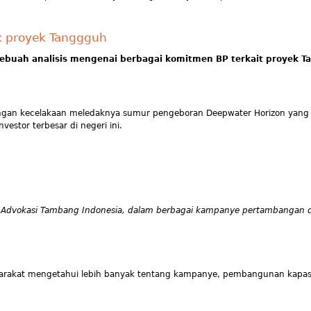
k proyek Tanggguh
Sebuah analisis mengenai berbagai komitmen BP terkait proyek T
al dengan kecelakaan meledaknya sumur pengeboran Deepwater Horizon yan
vestor terbesar di negeri ini.
n Advokasi Tambang Indonesia, dalam berbagai kampanye pertambangan di
arakat mengetahui lebih banyak tentang kampanye, pembangunan kapasit