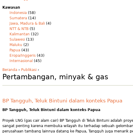
Kawasan
Indonesia
(58)
Sumatera
(14)
Jawa, Madura & Bali
(4)
NTT & NTB
(5)
Kalimantan
(32)
Sulawesi
(13)
Maluku
(2)
Papua
(43)
Eropa/Inggeris
(43)
Internasional
(45)
Beranda
›
Publikasi
›
Pertambangan, minyak & gas
BP Tangguh, Teluk Bintuni dalam konteks Papua
BP Tangguh, Teluk Bintuni dalam konteks Papua
Proyek LNG (gas cair alam cair) BP Tangguh di Teluk Bintuni adalah pro
sangat penting karena membuka wilayah itu terhadap sebuah gelombang 
perusahaan tambang lainnya datang ke Papua, Tangguh juga menarik p