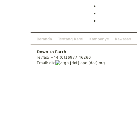
Beranda
Tentang Kami
Kampanye
Kawasan
Down to Earth
Tel/fax: +44 (0)16977 46266
Email:
dte
gn [dot] apc [dot] org