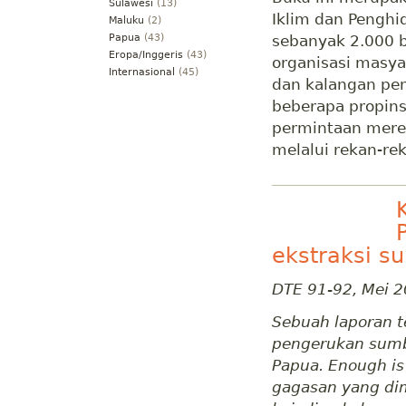
Sulawesi
(13)
Iklim dan Penghi
Maluku
(2)
sebanyak 2.000 b
Papua
(43)
Eropa/Inggeris
(43)
organisasi masyar
Internasional
(45)
dan kalangan pe
beberapa propins
permintaan mere
melalui rekan-re
ekstraksi s
DTE 91-92, Mei 
Sebuah laporan t
pengerukan sumb
Papua. Enough is
gagasan yang dim