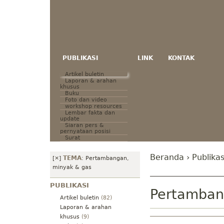
PUBLIKASI
LINK
KONTAK
Artikel buletin
Laporan & arahan
khusus
Buku
Foto dan video
workshop resources
Lembar fakta dan
update
Siaran pers &
pernyataan posisi
Surat
Beranda
›
Publikas
TEMA
[×]
:
Pertambangan,
minyak & gas
PUBLIKASI
Pertamban
Artikel buletin
(82)
Laporan & arahan
khusus
(9)