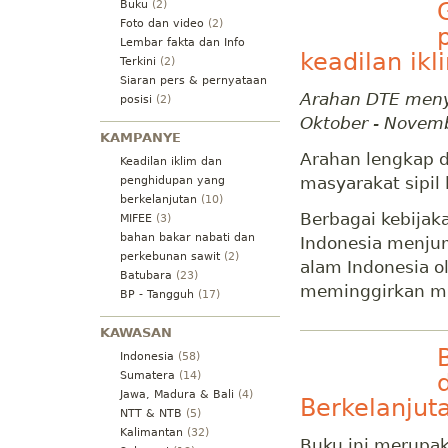
Buku
(2)
Foto dan video
(2)
Lembar fakta dan Info
keadilan ikl
Terkini
(2)
Siaran pers & pernyataan
Arahan DTE meny
posisi
(2)
Oktober - Novem
KAMPANYE
Arahan lengkap d
Keadilan iklim dan
masyarakat sipil
penghidupan yang
berkelanjutan
(10)
Berbagai kebija
MIFEE
(3)
bahan bakar nabati dan
Indonesia menju
perkebunan sawit
(2)
alam Indonesia ol
Batubara
(23)
meminggirkan mas
BP - Tangguh
(17)
KAWASAN
Indonesia
(58)
Sumatera
(14)
Jawa, Madura & Bali
(4)
Berkelanjutan
NTT & NTB
(5)
Kalimantan
(32)
Buku ini merupak