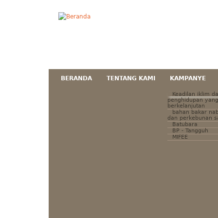
BERANDA
TENTANG KAMI
KAMPANYE
Keadilan iklim d
penghidupan yan
berkelanjutan
bahan bakar nab
dan perkebunan s
Batubara
BP - Tangguh
MIFEE