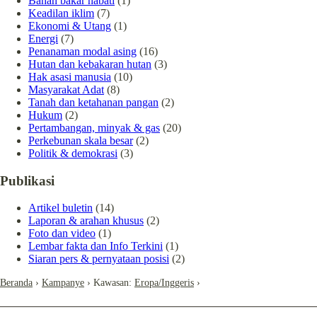
Bahan bakar nabati
(1)
Keadilan iklim
(7)
Ekonomi & Utang
(1)
Energi
(7)
Penanaman modal asing
(16)
Hutan dan kebakaran hutan
(3)
Hak asasi manusia
(10)
Masyarakat Adat
(8)
Tanah dan ketahanan pangan
(2)
Hukum
(2)
Pertambangan, minyak & gas
(20)
Perkebunan skala besar
(2)
Politik & demokrasi
(3)
Publikasi
Artikel buletin
(14)
Laporan & arahan khusus
(2)
Foto dan video
(1)
Lembar fakta dan Info Terkini
(1)
Siaran pers & pernyataan posisi
(2)
Beranda
›
Kampanye
› Kawasan:
Eropa/Inggeris
›