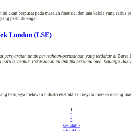
ni akan berpusat pada masalah finansial dan tata kelola yang serius 
yang perlu didengar.
fek London (LSE)
 persyaratan untuk perusahaan-perusahaan yang terdaftar di
Bursa 
g baru terbentuk. Perusahaan ini dimiliki bersama oleh keluarga Bakr
ang berupaya melawan industri ekstraktif di negara mereka masing-m
1
2
3
sesudah ›
» terakhir