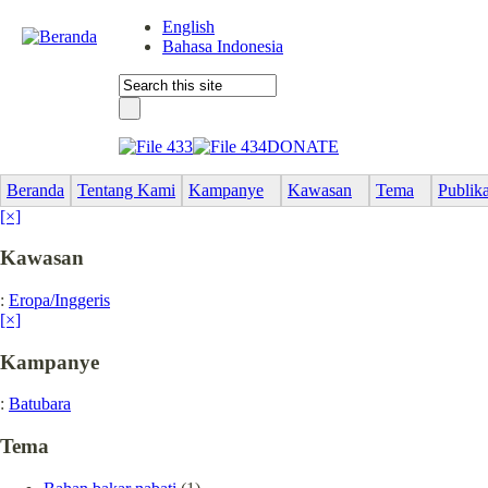
English
Bahasa Indonesia
DONATE
Beranda
Tentang Kami
Kampanye
Kawasan
Tema
Publika
[×]
Kawasan
:
Eropa/Inggeris
[×]
Kampanye
:
Batubara
Tema