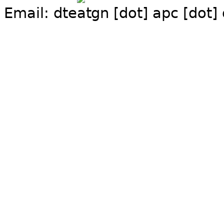
Email:
dte
gn [dot] apc [dot]