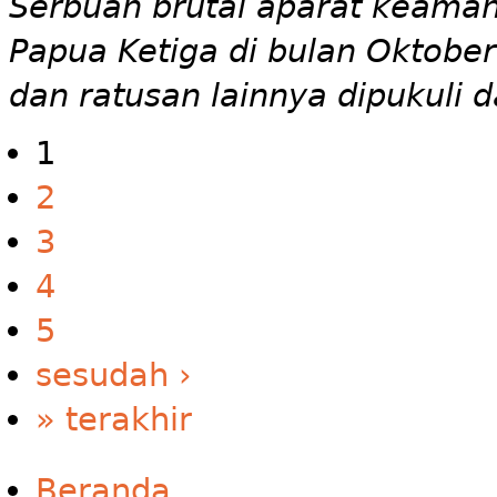
Serbuan brutal aparat keaman
Papua Ketiga di bulan Oktob
dan ratusan lainnya dipukuli 
1
2
3
4
5
sesudah ›
» terakhir
Beranda