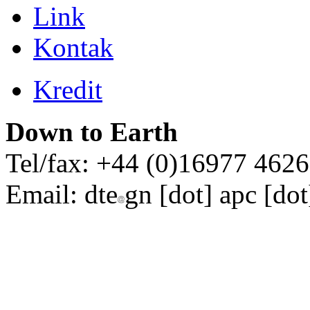
Link
Kontak
Kredit
Down to Earth
Tel/fax: +44 (0)16977 462
Email:
dte
gn [dot] apc [dot