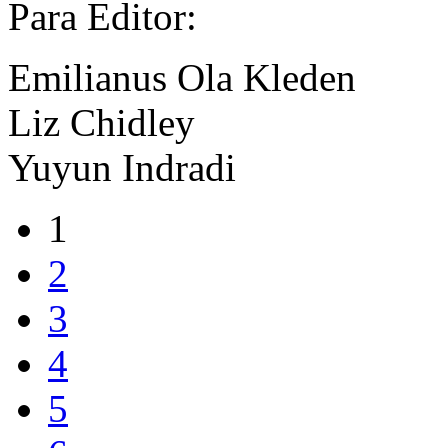
Para Editor:
Emilianus Ola Kleden
Liz Chidley
Yuyun Indradi
1
2
3
4
5