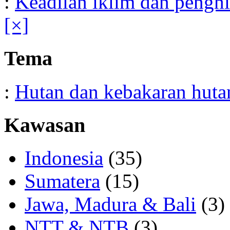
:
Keadilan iklim dan pengh
[×]
Tema
:
Hutan dan kebakaran huta
Kawasan
Indonesia
(35)
Sumatera
(15)
Jawa, Madura & Bali
(3)
NTT & NTB
(3)