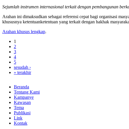
Sejumlah instrumen internasional terkait dengan pembangunan berke
Arahan ini dimaksudkan sebagai referensi cepat bagi organisasi masya
khususnya ketentuanketentuan yang terkait dengan hakhak masyarakat
Arahan khusus lengkap
.
1
2
3
4
5
sesudah ›
» terakhir
Beranda
Tentang Kami
Kampanye
Kawasan
Tema
Publikasi
Link
Kontak