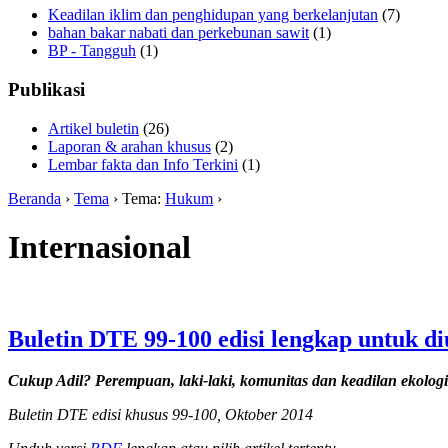
Keadilan iklim dan penghidupan yang berkelanjutan
(7)
bahan bakar nabati dan perkebunan sawit
(1)
BP - Tangguh
(1)
Publikasi
Artikel buletin
(26)
Laporan & arahan khusus
(2)
Lembar fakta dan Info Terkini
(1)
Beranda
›
Tema
› Tema:
Hukum
›
Internasional
Buletin DTE 99-100 edisi lengkap untuk d
Cukup Adil? Perempuan, laki-laki, komunitas dan keadilan ekologi
Buletin DTE edisi khusus 99-100, Oktober 2014