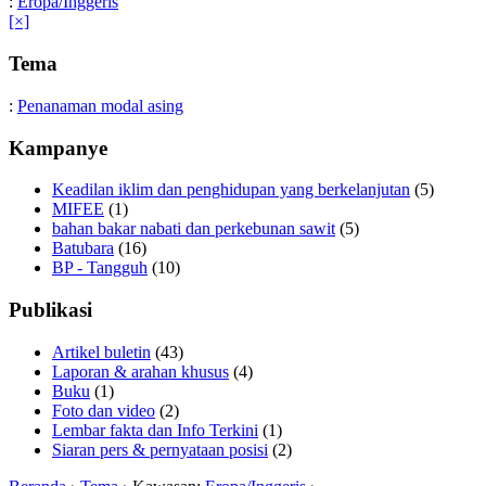
:
Eropa/Inggeris
[×]
Tema
:
Penanaman modal asing
Kampanye
Keadilan iklim dan penghidupan yang berkelanjutan
(5)
MIFEE
(1)
bahan bakar nabati dan perkebunan sawit
(5)
Batubara
(16)
BP - Tangguh
(10)
Publikasi
Artikel buletin
(43)
Laporan & arahan khusus
(4)
Buku
(1)
Foto dan video
(2)
Lembar fakta dan Info Terkini
(1)
Siaran pers & pernyataan posisi
(2)