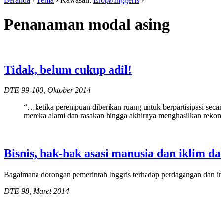
Beranda
›
Tema
› Kawasan:
Eropa/Inggeris
›
Penanaman modal asing
Tidak, belum cukup adil!
DTE 99-100, Oktober 2014
“…ketika perempuan diberikan ruang untuk berpartisipasi seca
mereka alami dan rasakan hingga akhirnya menghasilkan reko
Bisnis, hak-hak asasi manusia dan iklim d
Bagaimana dorongan pemerintah Inggris terhadap perdagangan dan in
DTE 98, Maret 2014