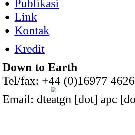
Publikasi
Link
Kontak
Kredit
Down to Earth
Tel/fax: +44 (0)16977 462
Email:
dte
gn [dot] apc [do