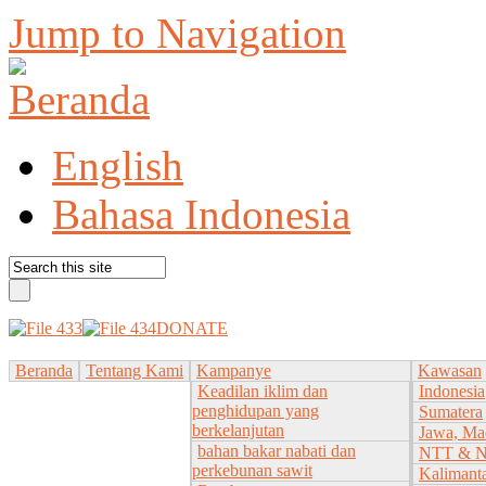
Jump to Navigation
English
Bahasa Indonesia
DONATE
Beranda
Tentang Kami
Kampanye
Kawasan
Keadilan iklim dan
Indonesia
penghidupan yang
Sumatera
berkelanjutan
Jawa, Ma
bahan bakar nabati dan
NTT & 
perkebunan sawit
Kalimant