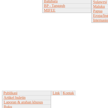
Batubara
Sulawesi
BP - Tangguh
Maluku
MIFEE
Papua
Eropa/Ing
Internasi
Publikasi
Link
Kontak
Artikel buletin
Laporan & arahan khusus
Buku