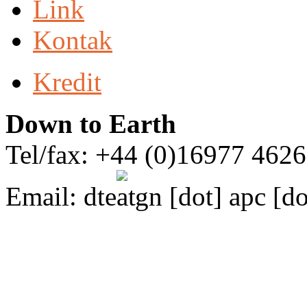
Link
Kontak
Kredit
Down to Earth
Tel/fax: +44 (0)16977 462
Email:
dte
gn [dot] apc [do