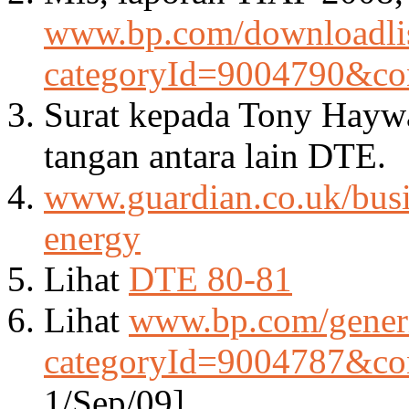
www.bp.com/downloadlis
categoryId=9004790&co
Surat kepada Tony Haywa
tangan antara lain DTE.
www.guardian.co.uk/busin
energy
Lihat
DTE 80-81
Lihat
www.bp.com/generi
categoryId=9004787&co
1/Sep/09].