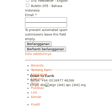
DTE newsletter - English
Buletin DTE - Bahasa
Indonesia
Email:
*
To prevent automated spam
submissions leave this field
empty.
Edisi sebelumnya
Beranda
Tentang Kami
Kampanye
Down to Earth
Kawasan
Tel/fax: +44 (0)16977 46266
Tema
Email:
dte
gn [dot] apc [dot] org
Publikasi
Link
Kontak
Kredit