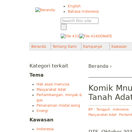
English
Bahasa Indonesia
DONATE
Beranda
Tentang Kami
Kampanye
Kawasan
Kategori terkait
Beranda
›
Tema
Hak asasi manusia
Komik Mnu
Masyarakat Adat
Tanah Ada
Pertambangan, minyak &
gas
Penanaman modal asing
BP - Tangguh
Indonesia
Energi
Masyarakat Adat
Pertam
Kawasan
Indonesia
DTE, Oktober 20