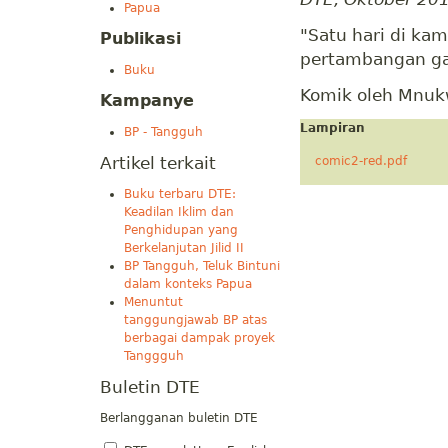
Papua
"Satu hari di ka
Publikasi
pertambangan gas
Buku
Komik oleh Mnuk
Kampanye
Lampiran
BP - Tangguh
Artikel terkait
comic2-red.pdf
Buku terbaru DTE:
Keadilan Iklim dan
Penghidupan yang
Berkelanjutan Jilid II
BP Tangguh, Teluk Bintuni
dalam konteks Papua
Menuntut
tanggungjawab BP atas
berbagai dampak proyek
Tanggguh
Buletin DTE
Berlangganan buletin DTE