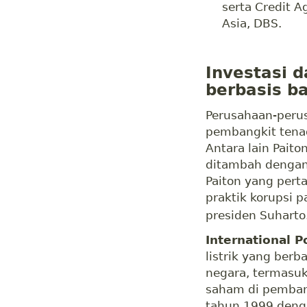
serta Credit A
Asia, DBS.
Investasi d
berbasis b
Perusahaan-perus
pembangkit tenag
Antara lain Paito
ditambah dengan 
Paiton yang pert
praktik korupsi 
presiden Suharto
International 
listrik yang berb
negara, termasuk
saham di pembang
tahun 1999 deng