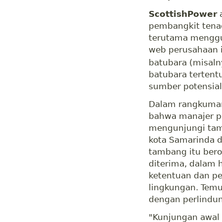
ScottishPower
a
pembangkit tenag
terutama menggu
web perusahaan 
batubara (misaln
batubara tertentu
sumber potensial
Dalam rangkuman
bahwa manajer p
mengunjungi tam
kota Samarinda d
tambang itu bero
diterima, dalam 
ketentuan dan pe
lingkungan. Temu
dengan perlindun
"Kunjungan awal