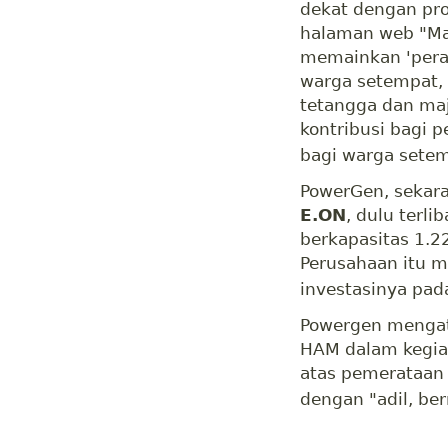
dekat dengan proy
halaman web "Ma
memainkan 'peran
warga setempat,
tetangga dan ma
kontribusi bagi 
bagi warga setem
PowerGen, sekara
E.ON
, dulu terli
berkapasitas 1.
Perusahaan itu 
investasinya pad
Powergen mengat
HAM dalam kegia
atas pemerataan
dengan "adil, be