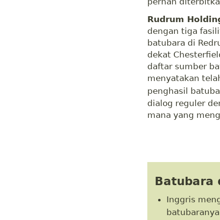
pernah diterbitka
Rudrum Holdin
dengan tiga fasi
batubara di Redr
dekat Chesterfie
daftar sumber b
menyatakan tela
penghasil batuba
dialog reguler d
mana yang mengh
Batubara 
Inggris meng
batubaranya