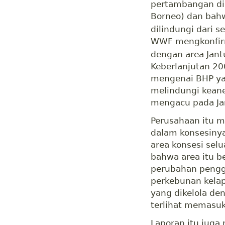
pertambangan di 
Borneo) dan bahw
dilindungi dari s
WWF mengkonfirm
dengan area Jant
Keberlanjutan 2
mengenai BHP ya
melindungi keane
mengacu pada Ja
Perusahaan itu m
dalam konsesinya
area konsesi sel
bahwa area itu b
perubahan pengg
perkebunan kelap
yang dikelola de
terlihat memasuk
Laporan itu juga