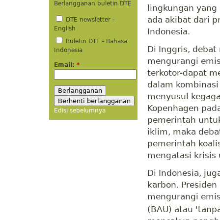
Berlangganan buletin DTE
lingkungan yang
ada akibat dari 
DTE newsletter -
English
Indonesia.
Buletin DTE - Bahasa
Di Inggris, deba
Indonesia
mengurangi emisi
Email:
*
terkotor-dapat m
dalam kombinasi 
menyusul kegagal
Kopenhagen pada
Edisi sebelumnya
pemerintah untu
iklim, maka deba
pemerintah koali
mengatasi krisis 
Di Indonesia, ju
karbon. Presiden
mengurangi emis
(BAU) atau 'tanp