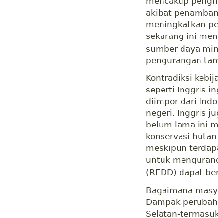
mencakup penghe
akibat penambang
meningkatkan pe
sekarang ini men
sumber daya min
pengurangan tam
Kontradiksi kebij
seperti Inggris 
diimpor dari Ind
negeri. Inggris j
belum lama ini 
konservasi hutan
meskipun terdap
untuk mengurangi
(REDD) dapat ber
Bagaimana masya
Dampak perubaha
Selatan-termasuk