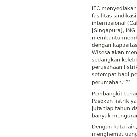
IFC menyediakan 
fasilitas sindika
internasional (Ca
[Singapura], ING
membantu memban
dengan kapasitas
Wisesa akan menju
sedangkan kelebih
perusahaan listri
setempat bagi pe
perumahan."
72
Pembangkit tenaga
Pasokan listrik
juta tiap tahun d
banyak menguran
Dengan kata lai
menghemat uang 