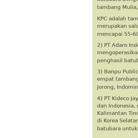
tambang Mulia,
KPC adalah tam
merupakan sala
mencapai 55-60
2) PT Adaro Ind
mengoperasikan
penghasil batub
3) Banpu Publi
empat tambang 
Jorong, Indomi
4) PT Kideco Ja
dan Indonesia,
Kalimantan Tim
di Korea Selat
batubara untuk