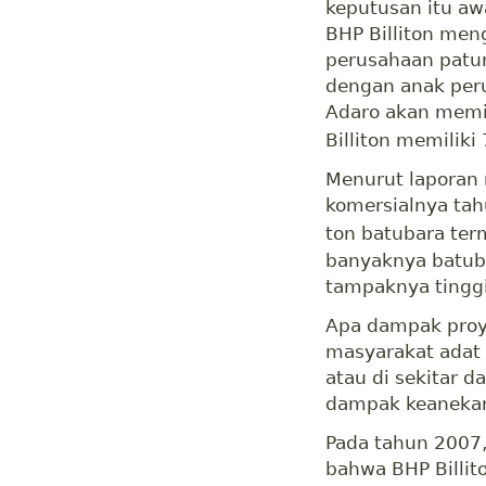
keputusan itu aw
BHP Billiton me
perusahaan patun
dengan anak peru
Adaro akan memi
Billiton memiliki
Menurut laporan 
komersialnya tah
ton batubara ter
banyaknya batub
tampaknya tinggi
Apa dampak proye
masyarakat adat 
atau di sekitar d
dampak keanekar
Pada tahun 2007,
bahwa BHP Billi