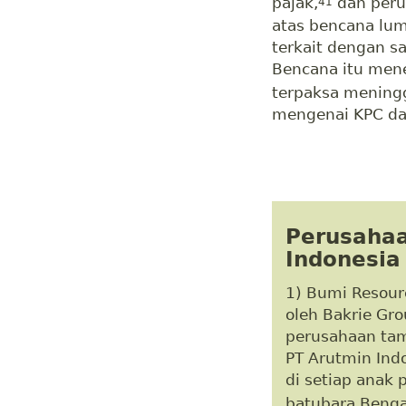
pajak,
dan peru
41
atas bencana lum
terkait dengan s
Bencana itu men
terpaksa mening
mengenai KPC dan
Perusahaa
Indonesia
1) Bumi Resour
oleh Bakrie Gro
perusahaan tam
PT Arutmin Ind
di setiap anak
batubara Benga