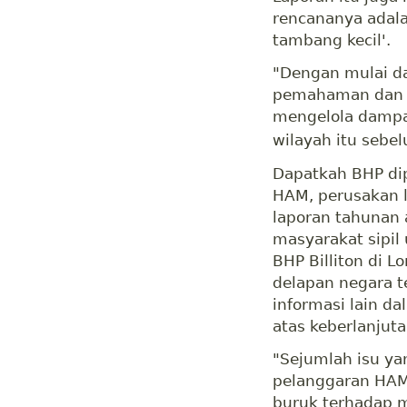
rencananya adal
tambang kecil'.
"Dengan mulai d
pemahaman dan p
mengelola dampa
wilayah itu sebel
Dapatkah BHP di
HAM, perusakan l
laporan tahunan 
masyarakat sipi
BHP Billiton di L
delapan negara t
informasi lain d
atas keberlanjuta
"Sejumlah isu ya
pelanggaran HAM,
buruk terhadap m