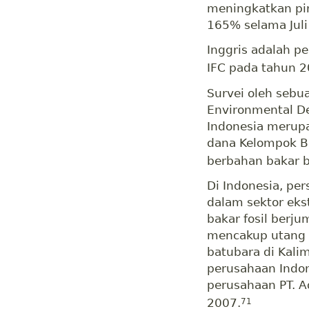
meningkatkan pin
165% selama Juli
Inggris adalah 
IFC pada tahun 2
Survei oleh sebu
Environmental D
Indonesia merupa
dana Kelompok Ba
berbahan bakar 
Di Indonesia, pe
dalam sektor eks
bakar fosil berju
mencakup utang b
batubara di Kali
perusahaan Indo
perusahaan PT. Ad
2007.
71