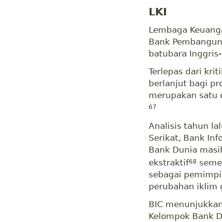
LKI
Lembaga Keuanga
Bank Pembanguna
batubara Inggris-
Terlepas dari kri
berlanjut bagi pr
merupakan satu 
67
Analisis tahun l
Serikat, Bank In
Bank Dunia masih
ekstraktif
semen
68
sebagai pemimpi
perubahan iklim 
BIC menunjukkan
Kelompok Bank D