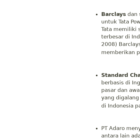
Barclays
dan 
untuk Tata Pow
Tata memiliki
terbesar di In
2008) Barclay
memberikan pi
Standard Ch
berbasis di I
pasar dan aw
yang digalang 
di Indonesia 
PT Adaro men
antara lain ad