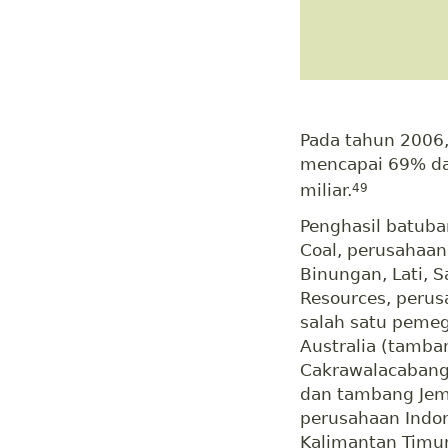
Pada tahun 2006,
mencapai 69% dar
miliar.
49
Penghasil batuba
Coal, perusahaan
Binungan, Lati, S
Resources, perus
salah satu pemeg
Australia (tamba
Cakrawalacabang 
dan tambang Jemb
perusahaan Indo
Kalimantan Timur