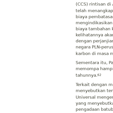
(CCS) rintisan di
telah menangkap 
biaya pembatasa
mengindikasikan
biaya tambahan 
kelihatannya aka
dengan perjanjia
negara PLN-perus
karbon di masa 
Sementara itu, P
memompa hampir 
tahunnya.
62
Terkait dengan m
menyebutkan tent
Universal mengen
yang menyebutka
pengadaan batub