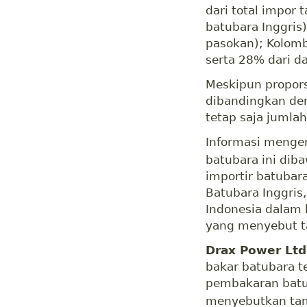
dari total impor 
batubara Inggris)
pasokan); Kolombi
serta 28% dari da
Meskipun proporsi
dibandingkan den
tetap saja jumlah
Informasi menge
batubara ini dibaw
importir batubara
Batubara Inggris
Indonesia dalam
yang menyebut t
Drax Power Ltd
bakar batubara te
pembakaran batub
menyebutkan tam