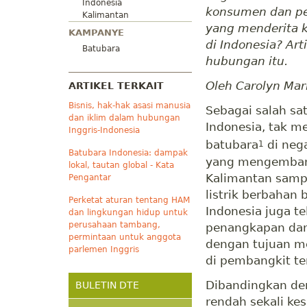
Indonesia
konsumen dan pe
Kalimantan
yang menderita 
KAMPANYE
di Indonesia? Art
Batubara
hubungan itu.
Oleh Carolyn Mar
ARTIKEL TERKAIT
Bisnis, hak-hak asasi manusia
Sebagai salah sa
dan iklim dalam hubungan
Indonesia, tak m
Inggris-Indonesia
batubara
di nega
1
Batubara Indonesia: dampak
yang mengembang
lokal, tautan global - Kata
Kalimantan sampa
Pengantar
listrik berbahan 
Perketat aturan tentang HAM
Indonesia juga t
dan lingkungan hidup untuk
perusahaan tambang,
penangkapan dan
permintaan untuk anggota
dengan tujuan m
parlemen Inggris
di pembangkit ten
Dibandingkan den
BULETIN DTE
rendah sekali ke