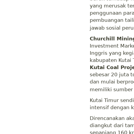
yang merusak ter
penggunaan param
pembuangan tail
jawab sosial per
Churchill Minin
Investment Marke
Inggris yang keg
kabupaten Kutai 
Kutai Coal Proj
sebesar 20 juta t
dan mulai berpro
memiliki sumber 
Kutai Timur send
intensif dengan 
Direncanakan aka
diangkut dari t
sepanjang 160 km