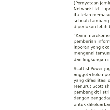
(Pernyataan Jam
Network Ltd. Lap
itu telah memasu
sebuah tambang 
diperlukan lebih 
"Kami merekomen
pemberian informa
laporan yang aka
mengenai temuan 
dan lingkungan 
ScottishPower j
anggota kelompo
yang difasilitasi
Menurut Scottish
pembangkit listri
dengan pengadaan
untuk dikeluarka