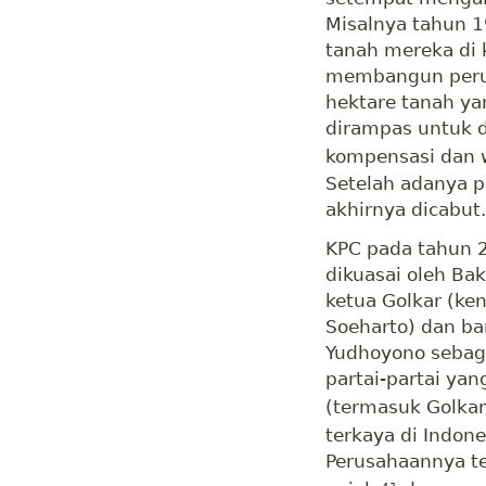
Misalnya tahun 1
tanah mereka di 
membangun peru
hektare tanah ya
dirampas untuk d
kompensasi dan w
Setelah adanya p
akhirnya dicabut.
KPC pada tahun 2
dikuasai oleh Bak
ketua Golkar (ke
Soeharto) dan ba
Yudhoyono sebaga
partai-partai ya
(termasuk Golkar
terkaya di Indon
Perusahaannya t