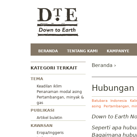
BERANDA
TENTANG KAMI
KAMPANYE
Beranda
›
KATEGORI TERKAIT
TEMA
Hubungan b
Keadilan iklim
Penanaman modal asing
Pertambangan, minyak &
Batubara
Indonesia
Kal
gas
asing
Pertambangan, mi
PUBLIKASI
Down to Earth No
Artikel buletin
KAWASAN
Seperti apa hubu
Eropa/Inggeris
Bagaimana hubun