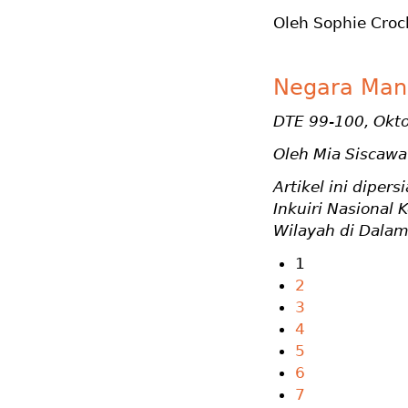
Oleh Sophie Croc
Negara Man
DTE 99-100, Okt
Oleh Mia Siscawa
Artikel ini dipe
Inkuiri Nasiona
Wilayah di Dala
1
2
3
4
5
6
7