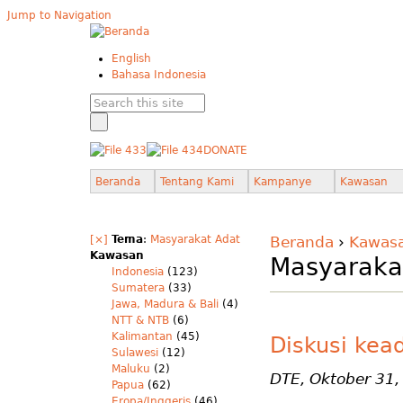
Jump to Navigation
English
Bahasa Indonesia
DONATE
Beranda
Tentang Kami
Kampanye
Kawasan
[×]
Tema
:
Masyarakat Adat
Beranda
›
Kawas
Kawasan
Masyaraka
Indonesia
(123)
Sumatera
(33)
Jawa, Madura & Bali
(4)
NTT & NTB
(6)
Kalimantan
(45)
Diskusi kea
Sulawesi
(12)
Maluku
(2)
DTE, Oktober 31,
Papua
(62)
Eropa/Inggeris
(46)