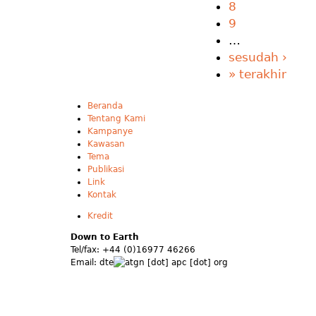
8
9
…
sesudah ›
» terakhir
Beranda
Tentang Kami
Kampanye
Kawasan
Tema
Publikasi
Link
Kontak
Kredit
Down to Earth
Tel/fax: +44 (0)16977 46266
Email:
dte
gn [dot] apc [dot] org