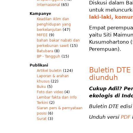
Diskusi dalam Ba
Internasional
(65)
untuk meluncurk
Kampanye
laki-laki, komu
Keadilan iklim dan
penghidupan yang
Empat perempuan 
berkelanjutan
(47)
yaitu Siti Maimun
MIFEE
(9)
bahan bakar nabati dan
Kusumohartono (S
perkebunan sawit
(15)
Perempuan).
Batubara
(8)
BP - Tangguh
(15)
Publikasi
Buletin DTE
Artikel buletin
(124)
diunduh
Laporan & arahan
khusus
(22)
Buku
(5)
Cukup Adil? Per
Foto dan video
(4)
ekologis di Ind
Lembar fakta dan Info
Terkini
(2)
Buletin DTE edis
Siaran pers & pernyataan
posisi
(6)
Unduh versi
PDF
Surat
(3)