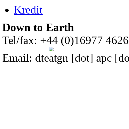
Kredit
Down to Earth
Tel/fax: +44 (0)16977 462
Email:
dte
gn [dot] apc [do