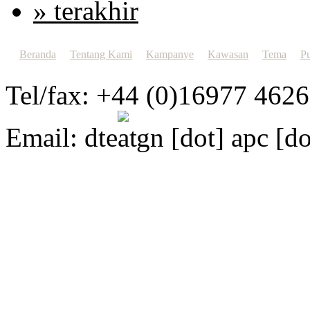
» terakhir
Beranda
Tentang Kami
Kampanye
Kawasan
Tema
Pu
Tel/fax: +44 (0)16977 462
Email:
dte
gn [dot] apc [do