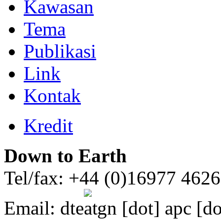
Kawasan
Tema
Publikasi
Link
Kontak
Kredit
Down to Earth
Tel/fax: +44 (0)16977 462
Email:
dte
gn [dot] apc [do