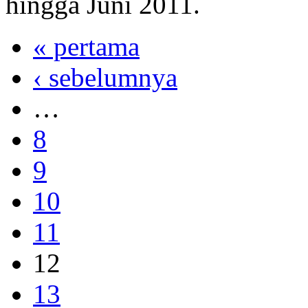
hingga Juni 2011.
« pertama
‹ sebelumnya
…
8
9
10
11
12
13