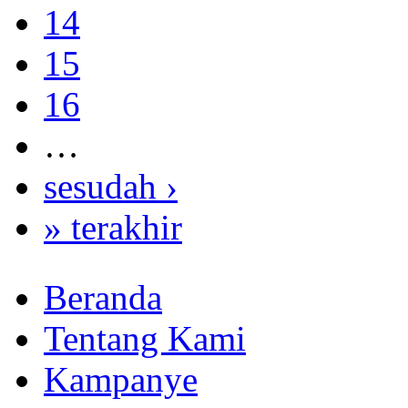
14
15
16
…
sesudah ›
» terakhir
Beranda
Tentang Kami
Kampanye