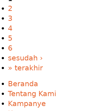
2
3
4
5
6
sesudah ›
» terakhir
Beranda
Tentang Kami
Kampanye