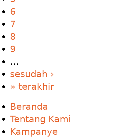
6
7
8
9
…
sesudah ›
» terakhir
Beranda
Tentang Kami
Kampanye