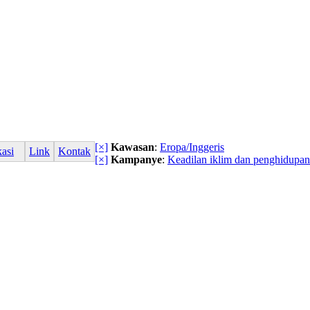
[×]
Kawasan
:
Eropa/Inggeris
kasi
Link
Kontak
[×]
Kampanye
:
Keadilan iklim dan penghidupan