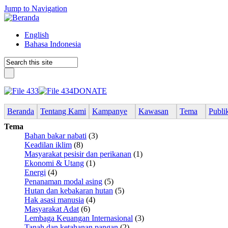
Jump to Navigation
English
Bahasa Indonesia
DONATE
Beranda
Tentang Kami
Kampanye
Kawasan
Tema
Publi
Tema
Bahan bakar nabati
(3)
Keadilan iklim
(8)
Masyarakat pesisir dan perikanan
(1)
Ekonomi & Utang
(1)
Energi
(4)
Penanaman modal asing
(5)
Hutan dan kebakaran hutan
(5)
Hak asasi manusia
(4)
Masyarakat Adat
(6)
Lembaga Keuangan Internasional
(3)
Tanah dan ketahanan pangan
(2)