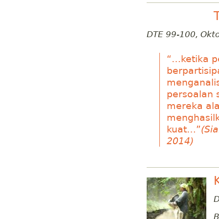
DTE 99-100, Okt
“…ketika p
berpartisi
menganali
persoalan 
mereka ala
menghasilk
kuat…”
(Si
2014)
D
B