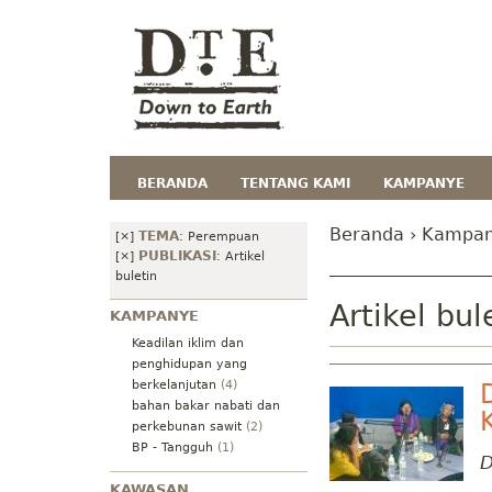
BERANDA
TENTANG KAMI
KAMPANYE
Beranda
›
Kampa
TEMA
[×]
:
Perempuan
PUBLIKASI
[×]
:
Artikel
buletin
Artikel bul
KAMPANYE
Keadilan iklim dan
penghidupan yang
berkelanjutan
(4)
bahan bakar nabati dan
perkebunan sawit
(2)
BP - Tangguh
(1)
D
KAWASAN