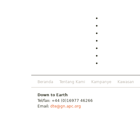
Beranda
Tentang Kami
Kampanye
Kawasan
Down to Earth
Tel/fax: +44 (0)16977 46266
Email:
dte@gn.apc.org