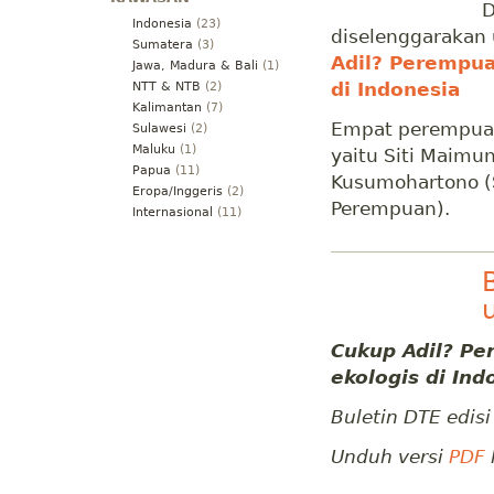
D
Indonesia
(23)
diselenggarakan
Sumatera
(3)
Adil? Perempuan
Jawa, Madura & Bali
(1)
di Indonesia
NTT & NTB
(2)
Kalimantan
(7)
Empat perempuan 
Sulawesi
(2)
Maluku
(1)
yaitu Siti Maimun
Papua
(11)
Kusumohartono (S
Eropa/Inggeris
(2)
Perempuan).
Internasional
(11)
Cukup Adil? Per
ekologis di Ind
Buletin DTE edis
Unduh versi
PDF