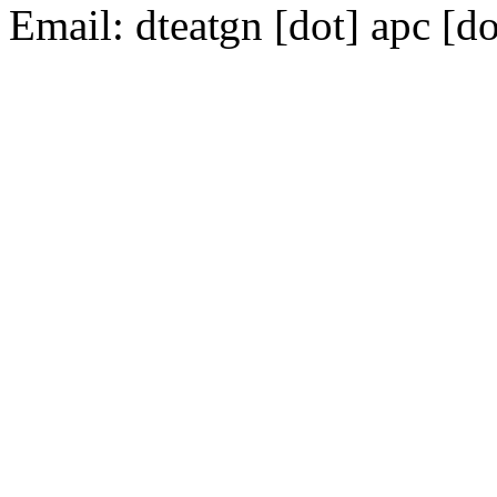
Email:
dte
gn [dot] apc [do