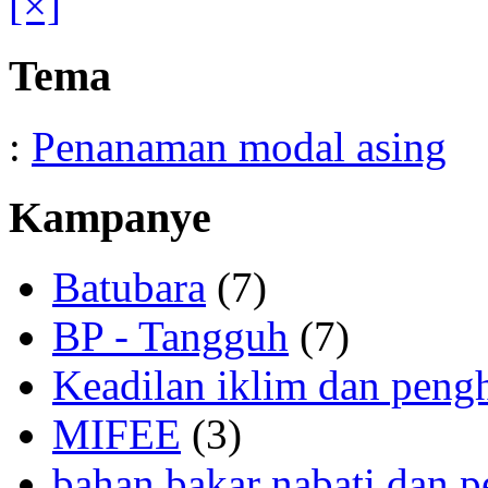
[×]
Tema
:
Penanaman modal asing
Kampanye
Batubara
(7)
BP - Tangguh
(7)
Keadilan iklim dan peng
MIFEE
(3)
bahan bakar nabati dan p