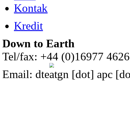
Kontak
Kredit
Down to Earth
Tel/fax: +44 (0)16977 462
Email:
dte
gn [dot] apc [do