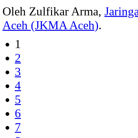
Oleh Zulfikar Arma,
Jaring
Aceh (JKMA Aceh)
.
1
2
3
4
5
6
7