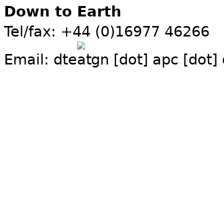
Down to Earth
Tel/fax: +44 (0)16977 46266
Email:
dte
gn [dot] apc [dot]