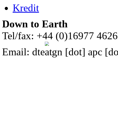
Kredit
Down to Earth
Tel/fax: +44 (0)16977 462
Email:
dte
gn [dot] apc [do