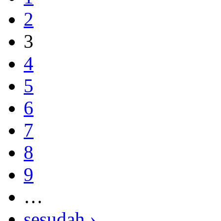
2
3
4
5
6
7
8
9
…
sesudah ›