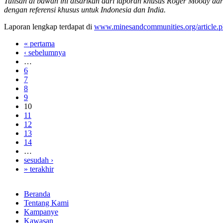
Tulisan di bawah ini disarikan dari laporan khusus Roger Moody da
dengan referensi khusus untuk Indonesia dan India.
Laporan lengkap terdapat di
www.minesandcommunities.org/article.
« pertama
‹ sebelumnya
…
6
7
8
9
10
11
12
13
14
…
sesudah ›
» terakhir
Beranda
Tentang Kami
Kampanye
Kawasan