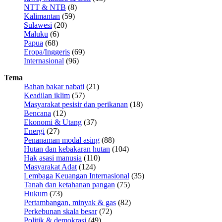
NTT & NTB
(8)
Kalimantan
(59)
Sulawesi
(20)
Maluku
(6)
Papua
(68)
Eropa/Inggeris
(69)
Internasional
(96)
Tema
Bahan bakar nabati
(21)
Keadilan iklim
(57)
Masyarakat pesisir dan perikanan
(18)
Bencana
(12)
Ekonomi & Utang
(37)
Energi
(27)
Penanaman modal asing
(88)
Hutan dan kebakaran hutan
(104)
Hak asasi manusia
(110)
Masyarakat Adat
(124)
Lembaga Keuangan Internasional
(35)
Tanah dan ketahanan pangan
(75)
Hukum
(73)
Pertambangan, minyak & gas
(82)
Perkebunan skala besar
(72)
Politik & demokrasi
(49)