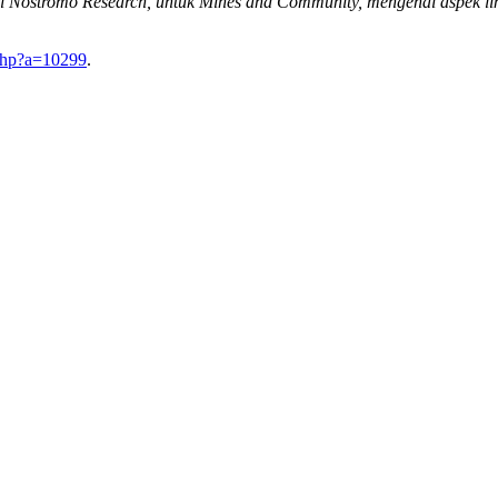
ri Nostromo Research, untuk Mines and Community, mengenai aspek li
php?a=10299
.