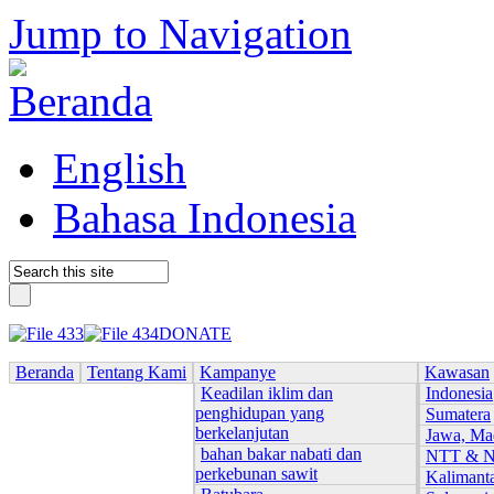
Jump to Navigation
English
Bahasa Indonesia
DONATE
Beranda
Tentang Kami
Kampanye
Kawasan
Keadilan iklim dan
Indonesia
penghidupan yang
Sumatera
berkelanjutan
Jawa, Ma
bahan bakar nabati dan
NTT & 
perkebunan sawit
Kalimant