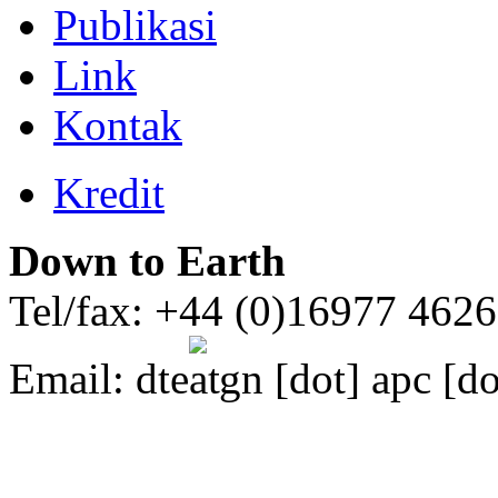
Publikasi
Link
Kontak
Kredit
Down to Earth
Tel/fax: +44 (0)16977 462
Email:
dte
gn [dot] apc [do