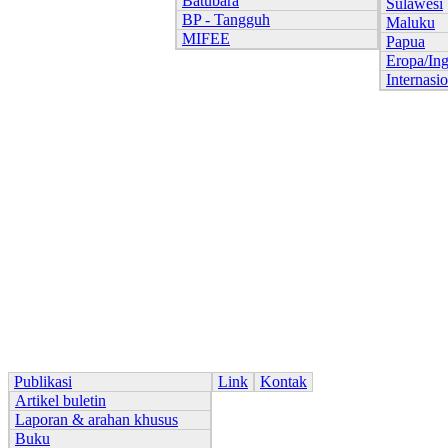
Batubara
Sulawesi
BP - Tangguh
Maluku
MIFEE
Papua
Eropa/Ing
Internasi
Publikasi
Link
Kontak
Artikel buletin
Laporan & arahan khusus
Buku