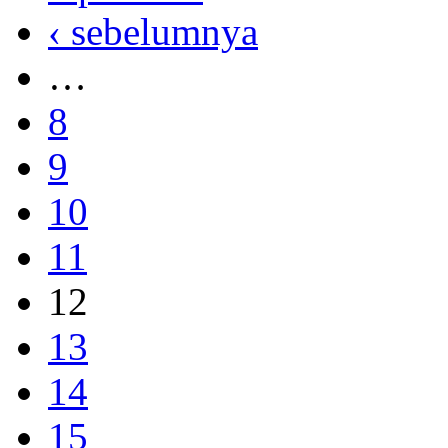
‹ sebelumnya
…
8
9
10
11
12
13
14
15