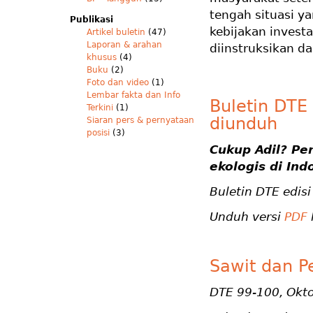
tengah situasi ya
Publikasi
kebijakan inves
Artikel buletin
(47)
Laporan & arahan
diinstruksikan dar
khusus
(4)
Buku
(2)
Foto dan video
(1)
Lembar fakta dan Info
Buletin DTE
Terkini
(1)
diunduh
Siaran pers & pernyataan
posisi
(3)
Cukup Adil? Per
ekologis di Ind
Buletin DTE edis
Unduh versi
PDF
Sawit dan P
DTE 99-100, Okt