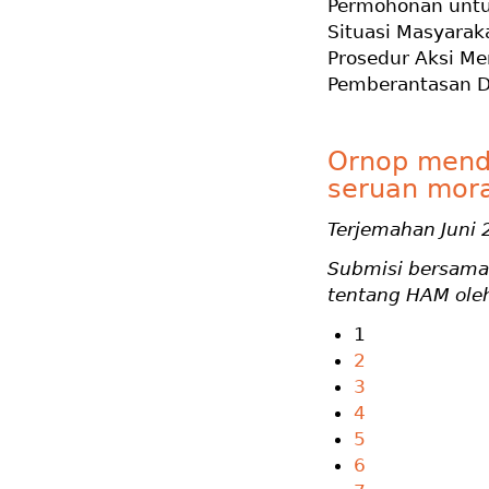
Permohonan untu
Situasi Masyarak
Prosedur Aksi Me
Pemberantasan Di
Ornop mend
seruan mora
Terjemahan Juni 
Submisi bersama 
tentang HAM oleh
1
2
3
4
5
6