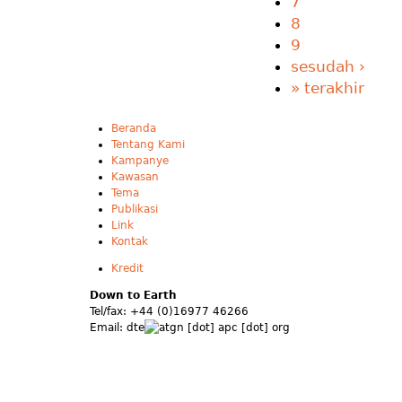
7
8
9
sesudah ›
» terakhir
Beranda
Tentang Kami
Kampanye
Kawasan
Tema
Publikasi
Link
Kontak
Kredit
Down to Earth
Tel/fax: +44 (0)16977 46266
Email:
dte
gn [dot] apc [dot] org