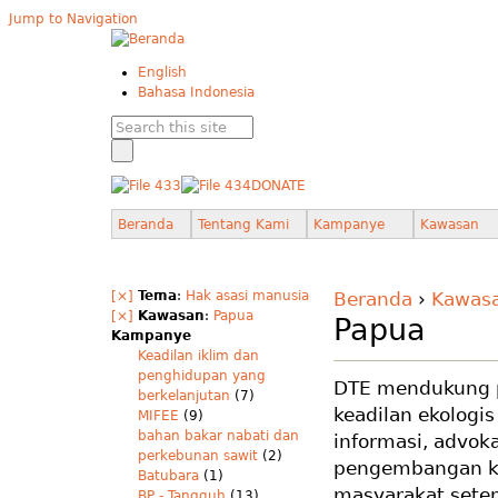
Jump to Navigation
English
Bahasa Indonesia
DONATE
Beranda
Tentang Kami
Kampanye
Kawasan
[×]
Tema
:
Hak asasi manusia
Beranda
›
Kawas
[×]
Kawasan
:
Papua
Papua
Kampanye
Keadilan iklim dan
penghidupan yang
DTE mendukung p
berkelanjutan
(7)
keadilan ekologi
MIFEE
(9)
bahan bakar nabati dan
informasi, advok
perkebunan sawit
(2)
pengembangan ka
Batubara
(1)
masyarakat sete
BP - Tangguh
(13)