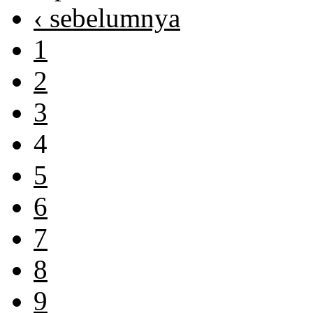
‹ sebelumnya
1
2
3
4
5
6
7
8
9