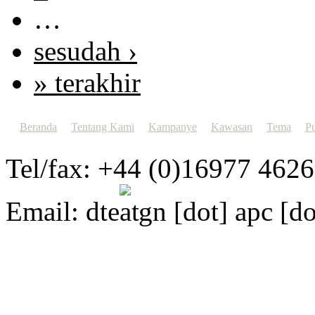
…
sesudah ›
» terakhir
Beranda
Tentang Kami
Kampanye
Kawasan
Tema
Pu
Tel/fax: +44 (0)16977 462
Email:
dte
gn [dot] apc [do