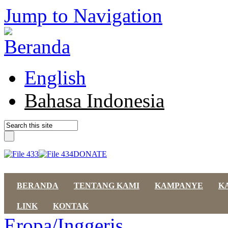
Jump to Navigation
English
Bahasa Indonesia
DONATE
BERANDA
TENTANG KAMI
KAMPANYE
K
LINK
KONTAK
Eropa/Inggeris