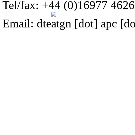
Tel/fax: +44 (0)16977 462
Email:
dte
gn [dot] apc [do