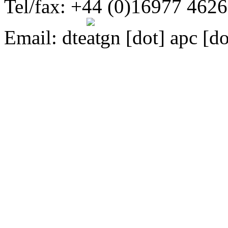
Tel/fax: +44 (0)16977 462
Email:
dte
gn [dot] apc [do