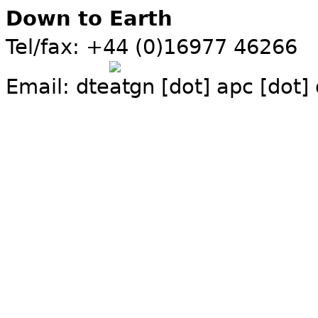
Down to Earth
Tel/fax: +44 (0)16977 46266
Email:
dte
gn [dot] apc [dot]