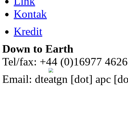
Link
Kontak
Kredit
Down to Earth
Tel/fax: +44 (0)16977 462
Email:
dte
gn [dot] apc [do