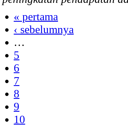
« pertama
‹ sebelumnya
…
5
6
7
8
9
10