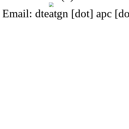
Email:
dte
gn [dot] apc [do