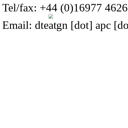
Tel/fax: +44 (0)16977 462
Email:
dte
gn [dot] apc [do