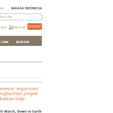
SH
BAHASA INDONESIA
DONATE
LINK
KONTAK
onesia: organisasi
enghentian proyek
baikan bagi
it Watch, Down to Earth