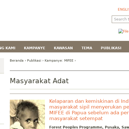
ENGLI
NG KAMI
KAMPANYE
KAWASAN
TEMA
PUBLIKASI
Beranda
›
Publikasi
› Kampanye:
MIFEE
›
Masyarakat Adat
Kelaparan dan kemiskinan di Ind
masyarakat sipil menyerukan p
MIFEE di Papua sebelum ada per
n
masyarakat setempat
Forest Peoples Programme, Pusaka, Saw