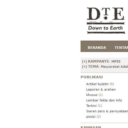
BERANDA
TENTA
KAMPANYE
[×]
:
MIFEE
TEMA
[×]
:
Masyarakat Adat
PUBLIKASI
Artikel buletin
(5)
Laporan & arahan
khusus
(1)
Lembar fakta dan Info
Terkini
(1)
Siaran pers & pernyataa
posisi
(2)
KAWASAN