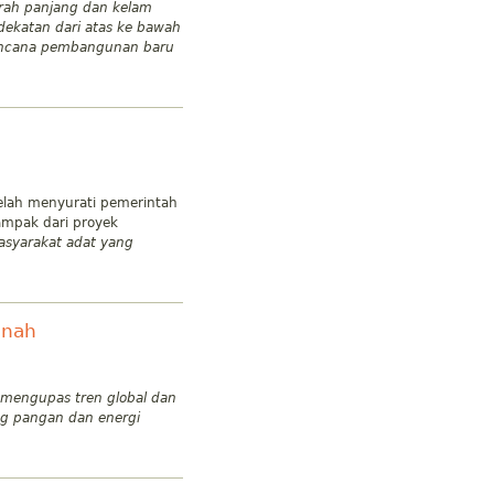
rah panjang dan kelam
dekatan dari atas ke bawah
 rencana pembangunan baru
elah menyurati pemerintah
mpak dari proyek
syarakat adat yang
anah
mengupas tren global dan
ng pangan dan energi