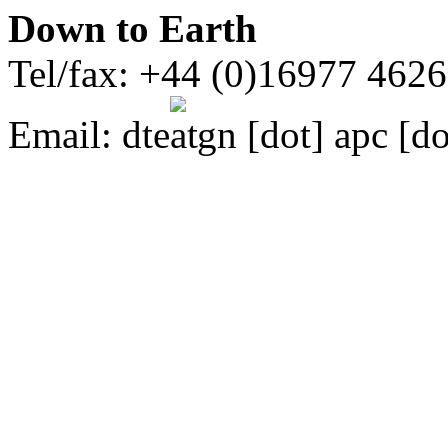
Down to Earth
Tel/fax: +44 (0)16977 462
Email:
dte
gn [dot] apc [do